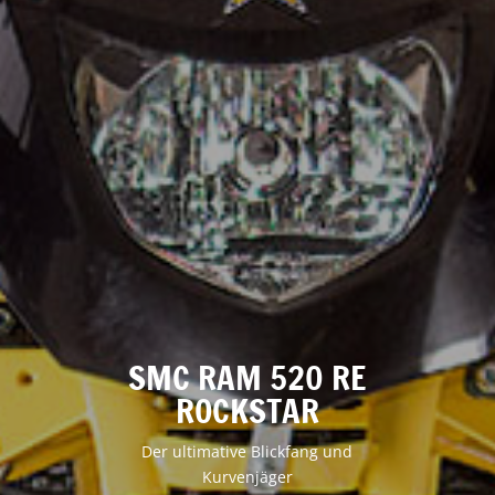
SMC RAM 520 RE
ROCKSTAR
Der ultimative Blickfang und
Kurvenjäger